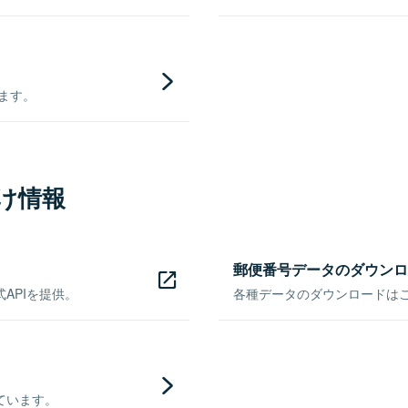
きます。
け情報
郵便番号データのダウンロ
APIを提供。
各種データのダウンロードはこち
ています。