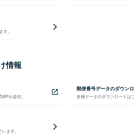
きます。
け情報
郵便番号データのダウンロ
APIを提供。
各種データのダウンロードはこち
ています。