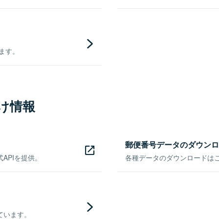
きます。
け情報
郵便番号データのダウンロ
APIを提供。
各種データのダウンロードはこち
ています。