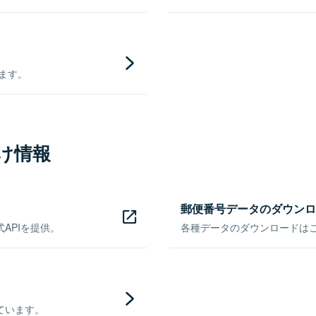
きます。
け情報
郵便番号データのダウンロ
APIを提供。
各種データのダウンロードはこち
ています。