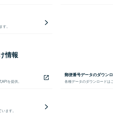
きます。
け情報
郵便番号データのダウンロ
APIを提供。
各種データのダウンロードはこち
ています。