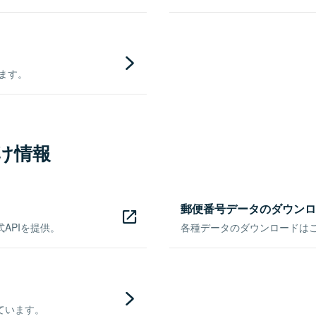
きます。
け情報
郵便番号データのダウンロ
APIを提供。
各種データのダウンロードはこち
ています。