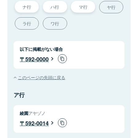
ナ行
ハ行
マ行
ヤ行
ラ行
ワ行
以下に掲載がない場合
592-0000
このページの先頭に戻る
ア行
綾園
アヤゾノ
592-0014