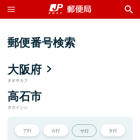
郵便番号検索
大阪府
オオサカフ
高石市
タカイシシ
ア行
カ行
タ行
サ行