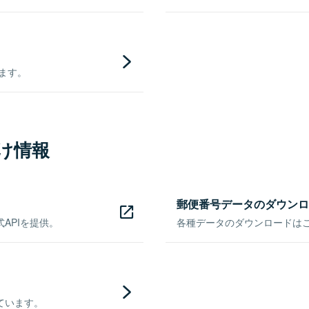
きます。
け情報
郵便番号データのダウンロ
APIを提供。
各種データのダウンロードはこち
ています。