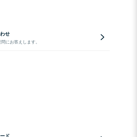
わせ
疑問にお答えします。
ード