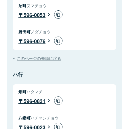
沼町
ヌマチョウ
596-0053
野田町
ノダチョウ
596-0076
このページの先頭に戻る
ハ行
畑町
ハタマチ
596-0831
八幡町
ハチマンチョウ
596-0023