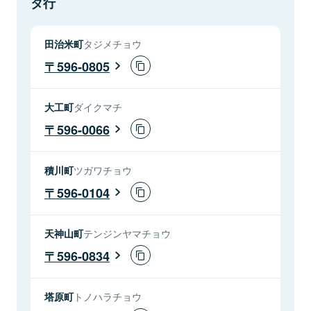
タ行
田治米町
タジメチョウ
596-0805
大工町
ダイクマチ
596-0066
積川町
ツガワチョウ
596-0104
天神山町
テンジンヤマチョウ
596-0834
塔原町
トノハラチョウ