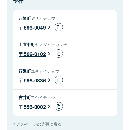
ヤ行
八阪町
ヤサカチョウ
596-0049
山直中町
ヤマダイナカマチ
596-0102
行遇町
ユキアイチョウ
596-0836
吉井町
ヨシイチョウ
596-0002
このページの先頭に戻る