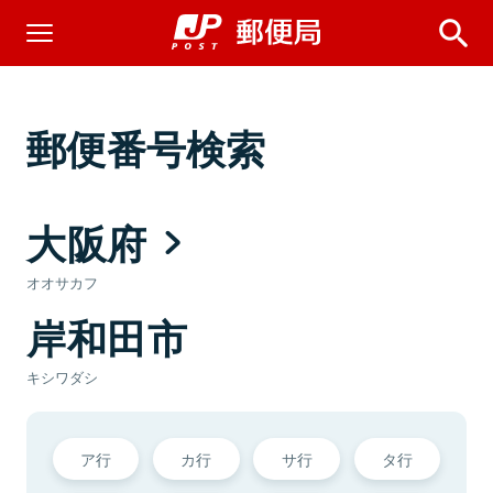
郵便番号検索
大阪府
オオサカフ
岸和田市
キシワダシ
ア行
カ行
サ行
タ行