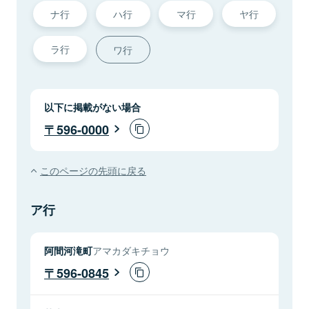
ナ行
ハ行
マ行
ヤ行
ラ行
ワ行
以下に掲載がない場合
596-0000
このページの先頭に戻る
ア行
阿間河滝町
アマカダキチョウ
596-0845