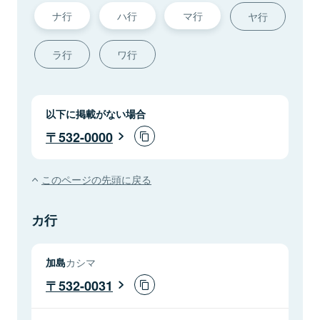
ナ行
ハ行
マ行
ヤ行
ラ行
ワ行
以下に掲載がない場合
532-0000
このページの先頭に戻る
カ行
加島
カシマ
532-0031