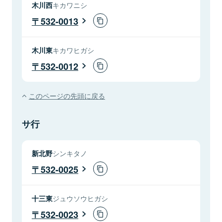
木川西
キカワニシ
532-0013
木川東
キカワヒガシ
532-0012
このページの先頭に戻る
サ行
新北野
シンキタノ
532-0025
十三東
ジュウソウヒガシ
532-0023