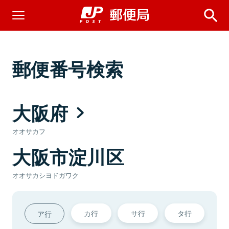
郵便番号検索
大阪府
オオサカフ
大阪市淀川区
オオサカシヨドガワク
カ行
サ行
タ行
ア行