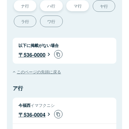
ナ行
ハ行
マ行
ヤ行
ラ行
ワ行
以下に掲載がない場合
536-0000
このページの先頭に戻る
ア行
今福西
イマフクニシ
536-0004