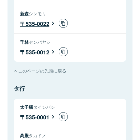
新森
シンモリ
535-0022
千林
センバヤシ
535-0012
このページの先頭に戻る
タ行
太子橋
タイシバシ
535-0001
高殿
タカドノ