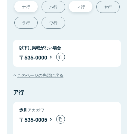
ナ行
マ行
ハ行
ヤ行
ラ行
ワ行
以下に掲載がない場合
535-0000
このページの先頭に戻る
ア行
赤川
アカガワ
535-0005