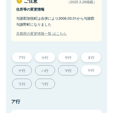
ご注意
（2025.3.28掲載）
住所等の変更情報
与謝郡加悦町は合併により2006.03.01から与謝郡
与謝野町になりました
京都府の変更情報一覧 はこちら
ア行
カ行
サ行
タ行
ヤ行
ナ行
ハ行
マ行
ラ行
ワ行
ア行