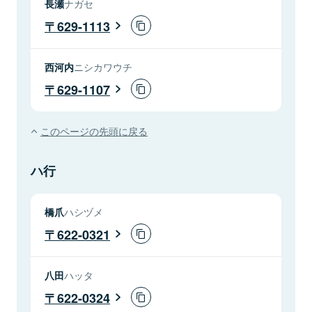
長瀬
ナガセ
629-1113
西河内
ニシカワウチ
629-1107
このページの先頭に戻る
ハ行
橋爪
ハシヅメ
622-0321
八田
ハッタ
622-0324