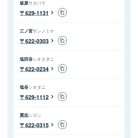
坂原
サカバラ
629-1131
三ノ宮
サンノミヤ
622-0303
塩田谷
シオタダニ
622-0234
塩谷
シオタニ
629-1112
質志
シズシ
622-0315