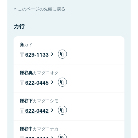
このページの先頭に戻る
カ行
角
カド
629-1133
鎌谷奥
カマダニオク
622-0445
鎌谷下
カマダニシモ
622-0442
鎌谷中
カマダニナカ