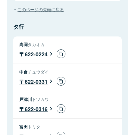
このページの先頭に戻る
タ行
高岡
タカオカ
622-0224
中台
チュウダイ
622-0331
戸津川
トツカワ
622-0316
富田
トミタ