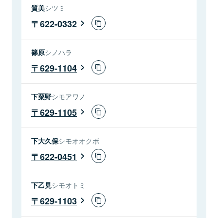
質美
シツミ
622-0332
篠原
シノハラ
629-1104
下粟野
シモアワノ
629-1105
下大久保
シモオオクボ
622-0451
下乙見
シモオトミ
629-1103