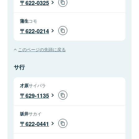
622-0325
蒲生
コモ
622-0214
このページの先頭に戻る
サ行
才原
サイバラ
629-1135
坂井
サカイ
622-0441