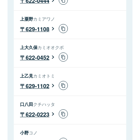
622-0444
上粟野
カミアワノ
629-1108
上大久保
カミオオクボ
622-0452
上乙見
カミオトミ
629-1102
口八田
クチハッタ
622-0223
小野
コノ