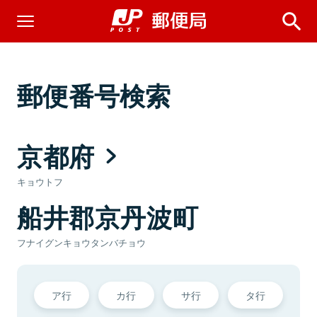
郵便番号検索
京都府
キョウトフ
船井郡京丹波町
フナイグンキョウタンバチョウ
ア行
カ行
サ行
タ行