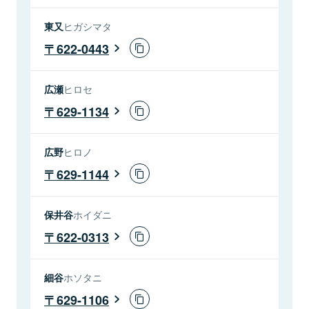
東又
ヒガシマタ
622-0443
広瀬
ヒロセ
629-1134
広野
ヒロノ
629-1144
保井谷
ホイダニ
622-0313
細谷
ホソタニ
629-1106