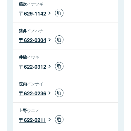
稲次
イナツギ
629-1142
猪鼻
イノハナ
622-0304
井脇
イワキ
622-0312
院内
インナイ
622-0236
上野
ウエノ
622-0211