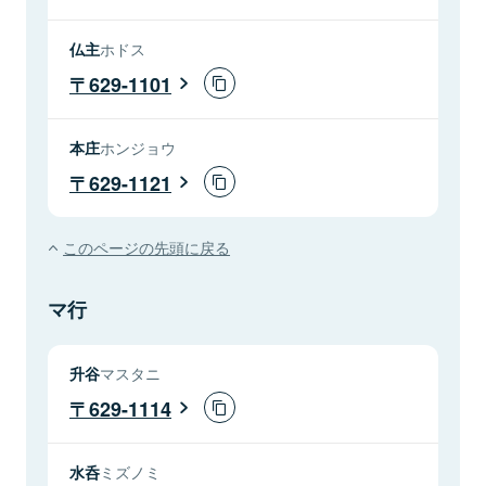
仏主
ホドス
629-1101
本庄
ホンジョウ
629-1121
このページの先頭に戻る
マ行
升谷
マスタニ
629-1114
水呑
ミズノミ