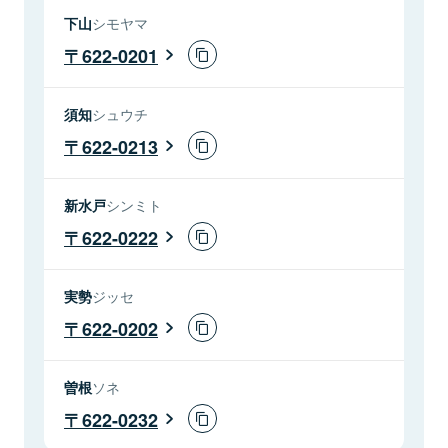
下山
シモヤマ
622-0201
須知
シュウチ
622-0213
新水戸
シンミト
622-0222
実勢
ジッセ
622-0202
曽根
ソネ
622-0232