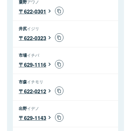
粟野
アワノ
622-0301
井尻
イジリ
622-0323
市場
イチバ
629-1116
市森
イチモリ
622-0212
出野
イデノ
629-1143