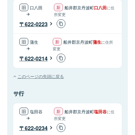
口八田
船井郡京丹波町
口八田
に住
所変更
622-0223
蒲生
船井郡京丹波町
蒲生
に住所
変更
622-0214
このページの先頭に戻る
サ行
塩田谷
船井郡京丹波町
塩田谷
に住
所変更
622-0234