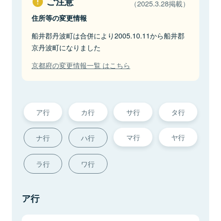
ご注意
（2025.3.28掲載）
住所等の変更情報
船井郡丹波町は合併により2005.10.11から船井郡
京丹波町になりました
京都府の変更情報一覧 はこちら
ア行
カ行
サ行
タ行
マ行
ヤ行
ナ行
ハ行
ラ行
ワ行
ア行