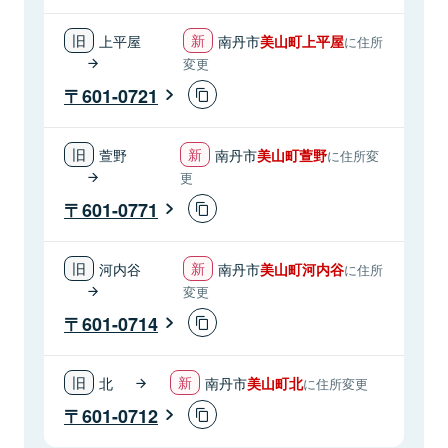
上平屋
南丹市
美山町上平屋
に住所
変更
601-0721
萱野
南丹市
美山町萱野
に住所変
更
601-0771
河内谷
南丹市
美山町河内谷
に住所
変更
601-0714
北
南丹市
美山町北
に住所変更
601-0712