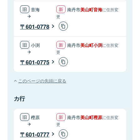
音海
南丹市
美山町音海
に住所変
更
601-0778
小渕
南丹市
美山町小渕
に住所変
更
601-0775
このページの先頭に戻る
カ行
樫原
南丹市
美山町樫原
に住所変
更
601-0777