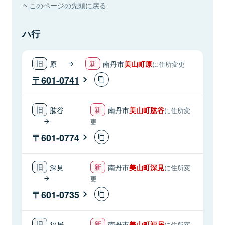
このページの先頭に戻る
ハ行
原
南丹市
美山町原
に住所変更
601-0741
肱谷
南丹市
美山町肱谷
に住所変
更
601-0774
深見
南丹市
美山町深見
に住所変
更
601-0735
福居
南丹市
美山町福居
に住所変