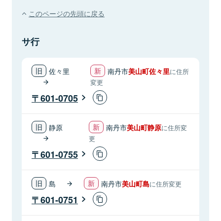
このページの先頭に戻る
サ行
佐々里
南丹市
美山町佐々里
に住所
変更
601-0705
静原
南丹市
美山町静原
に住所変
更
601-0755
島
南丹市
美山町島
に住所変更
601-0751