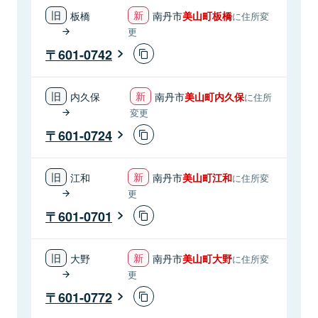
板橋
南丹市
美山町板橋
に住所変
更
601-0742
内久保
南丹市
美山町内久保
に住所
変更
601-0724
江和
南丹市
美山町江和
に住所変
更
601-0701
大野
南丹市
美山町大野
に住所変
更
601-0772