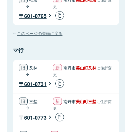
更
601-0765
このページの先頭に戻る
マ行
又林
南丹市
美山町又林
に住所変
更
601-0731
三埜
南丹市
美山町三埜
に住所変
更
601-0773