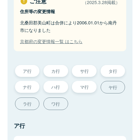
ご注意
（2025.3.28掲載）
住所等の変更情報
北桑田郡美山町は合併により2006.01.01から南丹
市になりました
京都府の変更情報一覧 はこちら
ア行
カ行
サ行
タ行
ナ行
ハ行
マ行
ヤ行
ラ行
ワ行
ア行