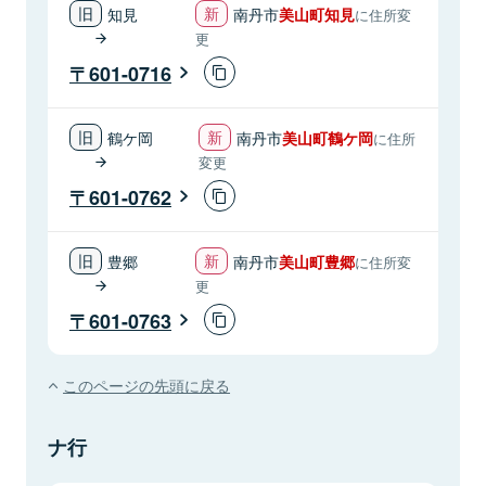
知見
南丹市
美山町知見
に住所変
更
601-0716
鶴ケ岡
南丹市
美山町鶴ケ岡
に住所
変更
601-0762
豊郷
南丹市
美山町豊郷
に住所変
更
601-0763
このページの先頭に戻る
ナ行