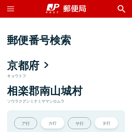
郵便番号検索
京都府
キョウトフ
相楽郡南山城村
ソウラクグンミナミヤマシロムラ
カ行
タ行
ア行
サ行