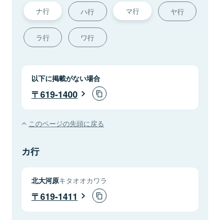
ナ行
マ行
ハ行
ヤ行
ラ行
ワ行
以下に掲載がない場合
619-1400
このページの先頭に戻る
カ行
北大河原
キタオオカワラ
619-1411