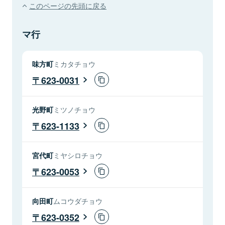
このページの先頭に戻る
マ行
味方町
ミカタチョウ
623-0031
光野町
ミツノチョウ
623-1133
宮代町
ミヤシロチョウ
623-0053
向田町
ムコウダチョウ
623-0352