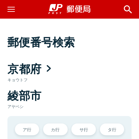
郵便番号検索
京都府
キョウトフ
綾部市
アヤベシ
ア行
カ行
サ行
タ行