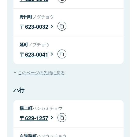
野田町
ノダチョウ
623-0032
延町
ノブチョウ
623-0041
このページの先頭に戻る
ハ行
橋上町
ハシカミチョウ
629-1257
白道路町
ハソウジチョウ