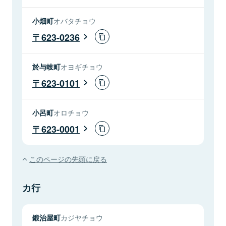
小畑町
オバタチョウ
623-0236
於与岐町
オヨギチョウ
623-0101
小呂町
オロチョウ
623-0001
このページの先頭に戻る
カ行
鍛治屋町
カジヤチョウ