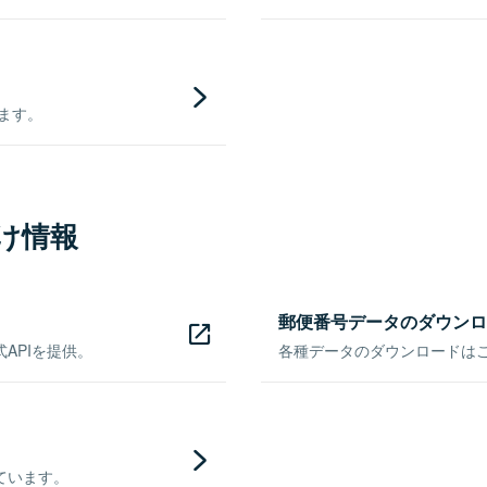
きます。
け情報
郵便番号データのダウンロ
APIを提供。
各種データのダウンロードはこち
ています。