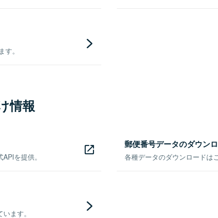
きます。
け情報
郵便番号データのダウンロ
APIを提供。
各種データのダウンロードはこち
ています。