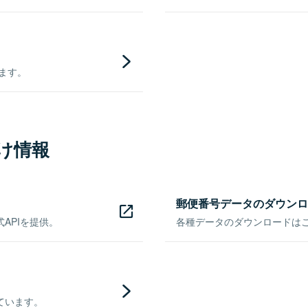
きます。
け情報
郵便番号データのダウンロ
APIを提供。
各種データのダウンロードはこち
ています。