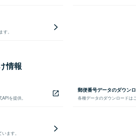
きます。
け情報
郵便番号データのダウンロ
APIを提供。
各種データのダウンロードはこち
ています。