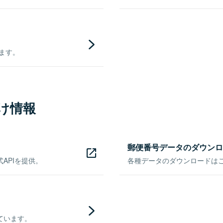
きます。
け情報
郵便番号データのダウンロ
APIを提供。
各種データのダウンロードはこち
ています。