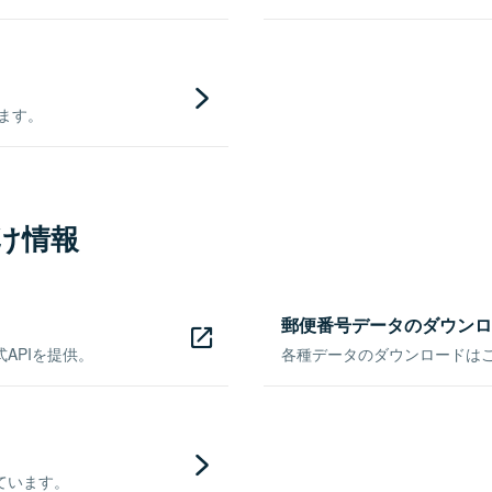
きます。
け情報
郵便番号データのダウンロ
APIを提供。
各種データのダウンロードはこち
ています。