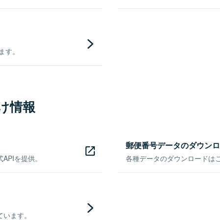
きます。
け情報
郵便番号データのダウンロ
APIを提供。
各種データのダウンロードはこち
ています。