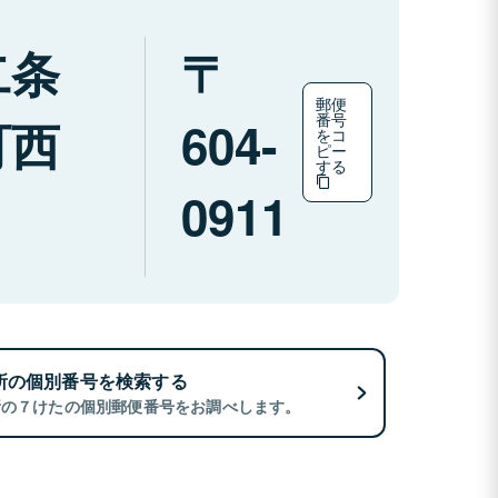
二条
郵便
番号
町西
604-
をコ
ピー
する
0911
所の個別番号を検索する
所の７けたの個別郵便番号をお調べします。