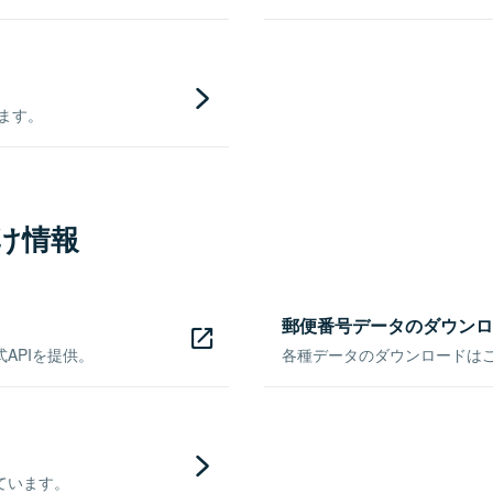
きます。
け情報
郵便番号データのダウンロ
APIを提供。
各種データのダウンロードはこち
ています。