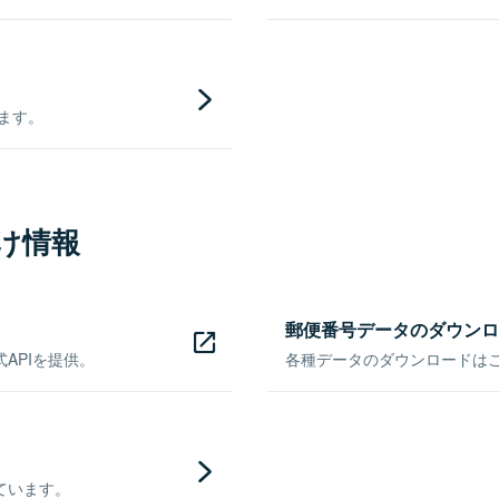
きます。
け情報
郵便番号データのダウンロ
APIを提供。
各種データのダウンロードはこち
ています。