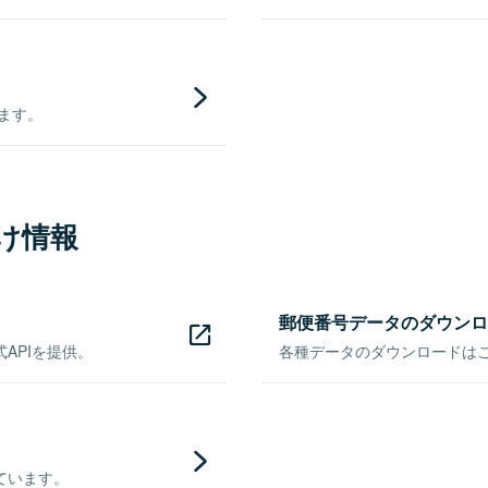
きます。
け情報
郵便番号データのダウンロ
APIを提供。
各種データのダウンロードはこち
ています。