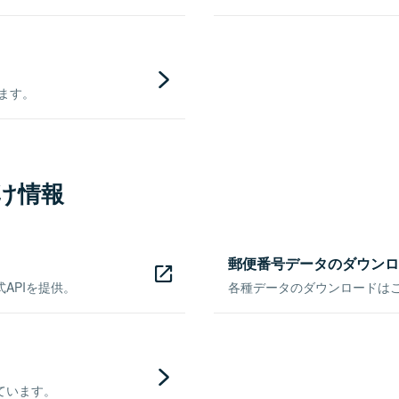
きます。
け情報
郵便番号データのダウンロ
APIを提供。
各種データのダウンロードはこち
ています。