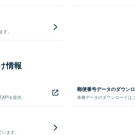
きます。
け情報
郵便番号データのダウンロ
APIを提供。
各種データのダウンロードはこち
ています。