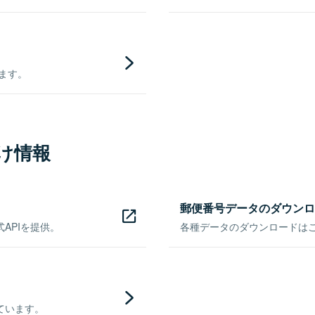
きます。
け情報
郵便番号データのダウンロ
APIを提供。
各種データのダウンロードはこち
ています。