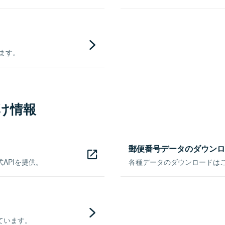
きます。
け情報
郵便番号データのダウンロ
APIを提供。
各種データのダウンロードはこち
ています。