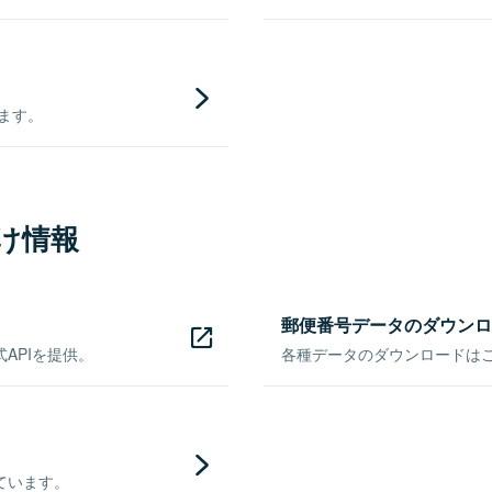
きます。
け情報
郵便番号データのダウンロ
APIを提供。
各種データのダウンロードはこち
ています。