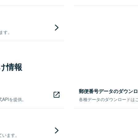
きます。
け情報
郵便番号データのダウンロ
APIを提供。
各種データのダウンロードはこち
ています。