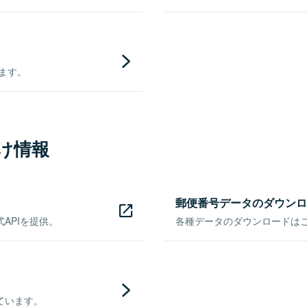
きます。
け情報
郵便番号データのダウンロ
APIを提供。
各種データのダウンロードはこち
ています。