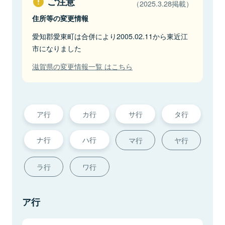
ご注意
（2025.3.28掲載）
住所等の変更情報
愛知郡愛東町は合併により2005.02.11から東近江
市になりました
滋賀県の変更情報一覧 はこちら
ア行
カ行
サ行
タ行
ナ行
ハ行
マ行
ヤ行
ラ行
ワ行
ア行