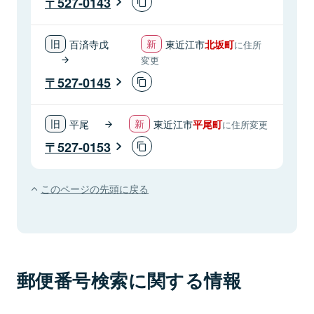
527-0143
百済寺戊
東近江市
北坂町
に住所
変更
527-0145
平尾
東近江市
平尾町
に住所変更
527-0153
このページの先頭に戻る
郵便番号検索に関する情報