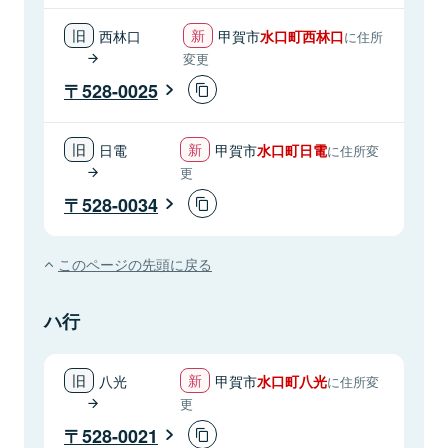
西林口
甲賀市
水口町西林口
に住所
変更
528-0025
日電
甲賀市
水口町日電
に住所変
更
528-0034
このページの先頭に戻る
ハ行
八光
甲賀市
水口町八光
に住所変
更
528-0021