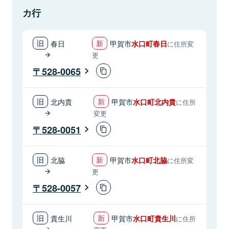
カ行
春日
甲賀市
水口町春日
に住所変
更
528-0065
北内貴
甲賀市
水口町北内貴
に住所
変更
528-0051
北脇
甲賀市
水口町北脇
に住所変
更
528-0057
貴生川
甲賀市
水口町貴生川
に住所