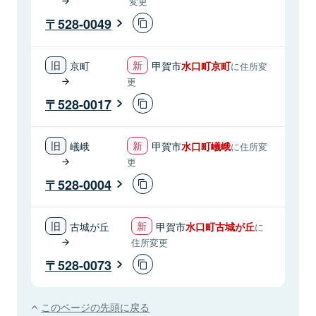
変更
528-0049
京町
甲賀市
水口町京町
に住所変
更
528-0017
嶬峨
甲賀市
水口町嶬峨
に住所変
更
528-0004
古城が丘
甲賀市
水口町古城が丘
に
住所変更
528-0073
このページの先頭に戻る