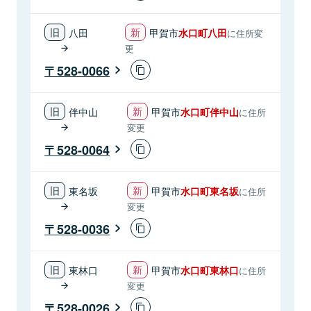
八田
甲賀市
水口町八田
に住所変
更
528-0066
伴中山
甲賀市
水口町伴中山
に住所
変更
528-0064
東名坂
甲賀市
水口町東名坂
に住所
変更
528-0036
東林口
甲賀市
水口町東林口
に住所
変更
528-0026