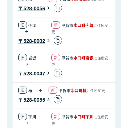
528-0056
今郷
甲賀市
水口町今郷
に住所変
更
528-0002
岩坂
甲賀市
水口町岩坂
に住所変
更
528-0047
植
甲賀市
水口町植
に住所変更
528-0055
宇川
甲賀市
水口町宇川
に住所変
更