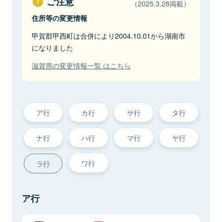
ご注意
（2025.3.28掲載）
住所等の変更情報
甲賀郡甲西町は合併により2004.10.01から湖南市
になりました
滋賀県の変更情報一覧 はこちら
ア行
カ行
サ行
タ行
ナ行
ハ行
マ行
ヤ行
ワ行
ラ行
ア行