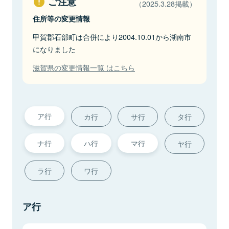
ご注意
（2025.3.28掲載）
住所等の変更情報
甲賀郡石部町は合併により2004.10.01から湖南市
になりました
滋賀県の変更情報一覧 はこちら
ア行
カ行
サ行
タ行
ナ行
ハ行
マ行
ヤ行
ラ行
ワ行
ア行