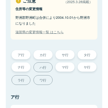
ご注意
（2025.3.28掲載）
住所等の変更情報
野洲郡野洲町は合併により2004.10.01から野洲市
になりました
滋賀県の変更情報一覧 はこちら
ア行
カ行
サ行
タ行
ナ行
マ行
ヤ行
ハ行
ラ行
ワ行
ア行