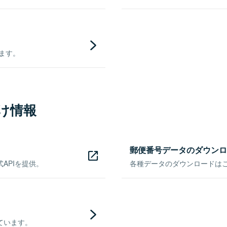
きます。
け情報
郵便番号データのダウンロ
APIを提供。
各種データのダウンロードはこち
ています。