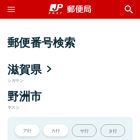
郵便番号検索
滋賀県
シガケン
野洲市
ヤスシ
ア行
カ行
サ行
タ行