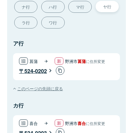
ヤ行
ナ行
ハ行
マ行
ラ行
ワ行
ア行
菖蒲
野洲市
菖蒲
に住所変更
524-0202
このページの先頭に戻る
カ行
喜合
野洲市
喜合
に住所変更
524-0203