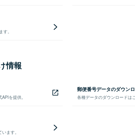
きます。
け情報
郵便番号データのダウンロ
APIを提供。
各種データのダウンロードはこち
ています。