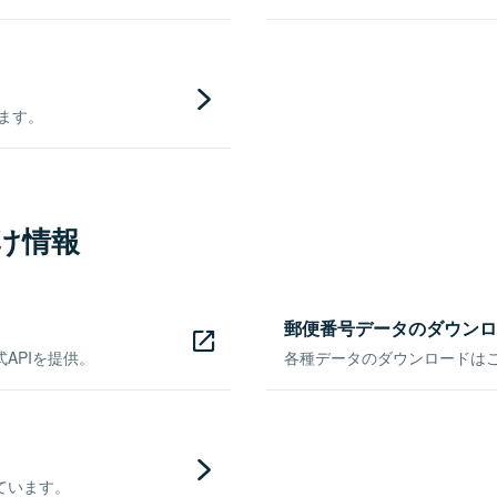
きます。
け情報
郵便番号データのダウンロ
APIを提供。
各種データのダウンロードはこち
ています。