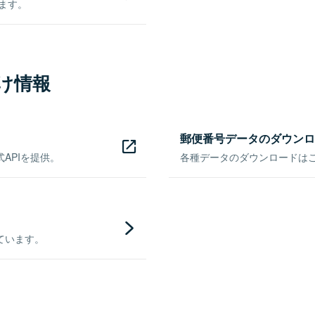
きます。
け情報
郵便番号データのダウンロ
APIを提供。
各種データのダウンロードはこち
ています。