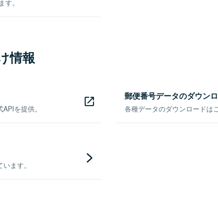
きます。
け情報
郵便番号データのダウンロ
APIを提供。
各種データのダウンロードはこち
ています。