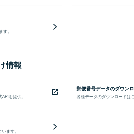
きます。
け情報
郵便番号データのダウンロ
APIを提供。
各種データのダウンロードはこち
ています。