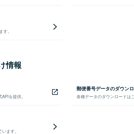
きます。
け情報
郵便番号データのダウンロ
APIを提供。
各種データのダウンロードはこち
ています。